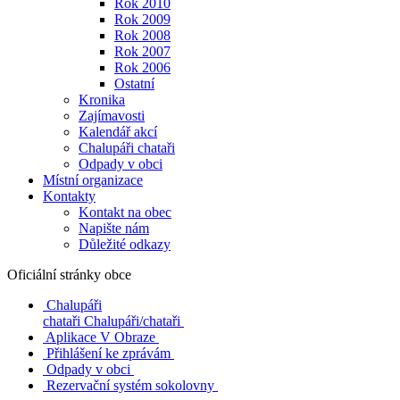
Rok 2010
Rok 2009
Rok 2008
Rok 2007
Rok 2006
Ostatní
Kronika
Zajímavosti
Kalendář akcí
Chalupáři chataři
Odpady v obci
Místní organizace
Kontakty
Kontakt na obec
Napište nám
Důležité odkazy
Oficiální stránky obce
Chalupáři
chataři
Chalupáři/chataři
Aplikace V Obraze
Přihlášení ke zprávám
Odpady v obci
Rezervační systém sokolovny