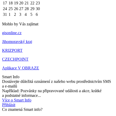
17
18
19
20
21
22
23
24
25
26
27
28
29
30
31
1
2
3
4
5
6
Mohlo by Vás zajímat
gisonline.cz
Jihomoravský kraj
KRIZPORT
CZECHPOINT
Aplikace V OBRAZE
Smart Info
Dostávejte důležitá oznámení z našeho webu prostřednictvím SMS
a e-mailů
Například: Pozvánky na připravované události a akce, krátké
a podstatné informace...
Více o Smart Info
Přihlásit
Co znamená Smart info?