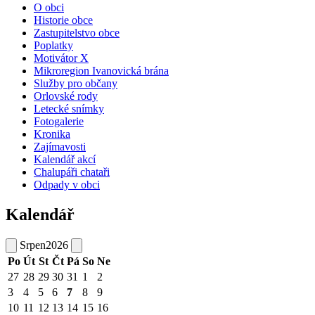
O obci
Historie obce
Zastupitelstvo obce
Poplatky
Motivátor X
Mikroregion Ivanovická brána
Služby pro občany
Orlovské rody
Letecké snímky
Fotogalerie
Kronika
Zajímavosti
Kalendář akcí
Chalupáři chataři
Odpady v obci
Kalendář
Srpen
2026
Po
Út
St
Čt
Pá
So
Ne
27
28
29
30
31
1
2
3
4
5
6
7
8
9
10
11
12
13
14
15
16