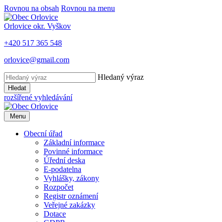
Rovnou na obsah
Rovnou na menu
Orlovice
okr. Vyškov
+420 517 365 548
orlovice@gmail.com
Hledaný výraz
Hledat
rozšířené vyhledávání
Menu
Obecní úřad
Základní informace
Povinné informace
Úřední deska
E-podatelna
Vyhlášky, zákony
Rozpočet
Registr oznámení
Veřejné zakázky
Dotace