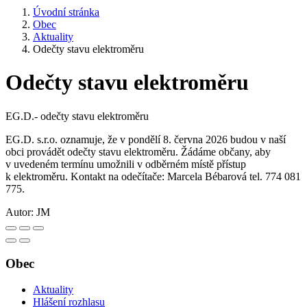
Úvodní stránka
Obec
Aktuality
Odečty stavu elektroměru
Odečty stavu elektroměru
EG.D.- odečty stavu elektroměru
EG.D. s.r.o. oznamuje, že v pondělí 8. června 2026 budou v naší
obci provádět odečty stavu elektroměru. Žádáme občany, aby
v uvedeném termínu umožnili v odběrném místě přístup
k elektroměru. Kontakt na odečítače: Marcela Bébarová tel. 774 081
775.
Autor:
JM
Obec
Aktuality
Hlášení rozhlasu