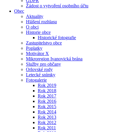
GDPR
Žádost o vytvoření osobního účtu
Obec
Aktuality
Hlášení rozhlasu
O obci
Historie obce
Historické fotografie
Zastupitelstvo obce
Poplatky
Motivátor X
Mikroregion Ivanovická brána
Služby pro občany
Orlovské rody
Letecké snímky
Fotogalerie
Rok 2019
Rok 2018
Rok 2017
Rok 2016
Rok 2015
Rok 2014
Rok 2013
Rok 2012
Rok 2011