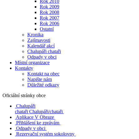
Rok 2010
Rok 2009
Rok 2008
Rok 2007
Rok 2006
Ostatní
Kronika
Zajímavosti
Kalendář akcí
Chalupáři chataři
Odpady v obci
Místní organizace
Kontakty
Kontakt na obec
Napište nám
Důležité odkazy
Oficiální stránky obce
Chalupáři
chataři
Chalupáři/chataři
Aplikace V Obraze
Přihlášení ke zprávám
Odpady v obci
Rezervační systém sokolovny