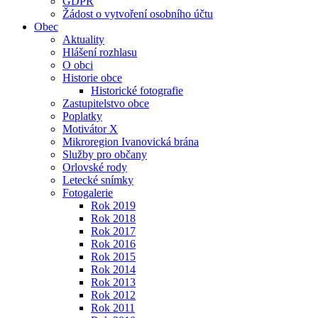
GDPR
Žádost o vytvoření osobního účtu
Obec
Aktuality
Hlášení rozhlasu
O obci
Historie obce
Historické fotografie
Zastupitelstvo obce
Poplatky
Motivátor X
Mikroregion Ivanovická brána
Služby pro občany
Orlovské rody
Letecké snímky
Fotogalerie
Rok 2019
Rok 2018
Rok 2017
Rok 2016
Rok 2015
Rok 2014
Rok 2013
Rok 2012
Rok 2011