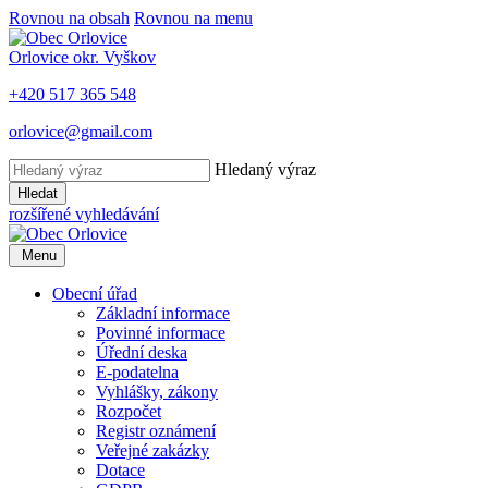
Rovnou na obsah
Rovnou na menu
Orlovice
okr. Vyškov
+420 517 365 548
orlovice@gmail.com
Hledaný výraz
Hledat
rozšířené vyhledávání
Menu
Obecní úřad
Základní informace
Povinné informace
Úřední deska
E-podatelna
Vyhlášky, zákony
Rozpočet
Registr oznámení
Veřejné zakázky
Dotace