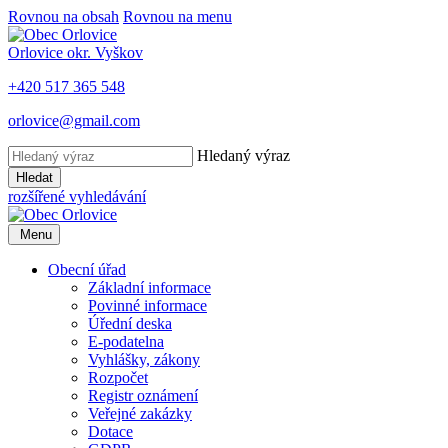
Rovnou na obsah
Rovnou na menu
Orlovice
okr. Vyškov
+420 517 365 548
orlovice@gmail.com
Hledaný výraz
Hledat
rozšířené vyhledávání
Menu
Obecní úřad
Základní informace
Povinné informace
Úřední deska
E-podatelna
Vyhlášky, zákony
Rozpočet
Registr oznámení
Veřejné zakázky
Dotace