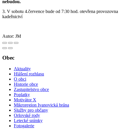
nebudou.
3. V sobotu 4.července bude od 7:30 hod. otevřena provozovna
kadeřnictví
Autor:
JM
Obec
Aktuality
Hlášení rozhlasu
O obci
Historie obce
Zastupitelstvo obce
Poplatky
Motivátor X
Mikroregion Ivanovická brána
Služby pro občany
Orlovské rody
Letecké snímky
Fotogalerie