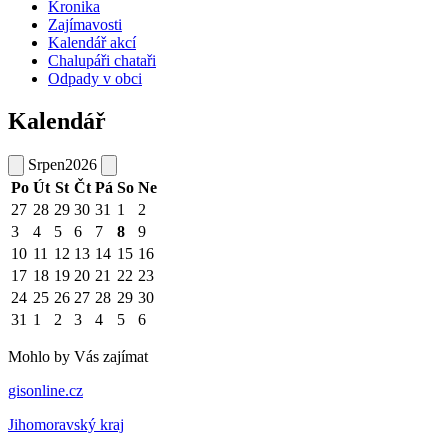
Kronika
Zajímavosti
Kalendář akcí
Chalupáři chataři
Odpady v obci
Kalendář
Srpen
2026
Po
Út
St
Čt
Pá
So
Ne
27
28
29
30
31
1
2
3
4
5
6
7
8
9
10
11
12
13
14
15
16
17
18
19
20
21
22
23
24
25
26
27
28
29
30
31
1
2
3
4
5
6
Mohlo by Vás zajímat
gisonline.cz
Jihomoravský kraj