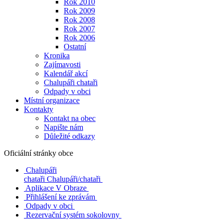
Rok 2010
Rok 2009
Rok 2008
Rok 2007
Rok 2006
Ostatní
Kronika
Zajímavosti
Kalendář akcí
Chalupáři chataři
Odpady v obci
Místní organizace
Kontakty
Kontakt na obec
Napište nám
Důležité odkazy
Oficiální stránky obce
Chalupáři
chataři
Chalupáři/chataři
Aplikace V Obraze
Přihlášení ke zprávám
Odpady v obci
Rezervační systém sokolovny