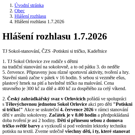
Úvodní stránka
Obec
Hlášení rozhlasu
Hlášení rozhlasu 1.7.2026
Hlášení rozhlasu 1.7.2026
TJ Sokol-stanování, ČZS -Potiskni si tričko, Kadeřnice
1. TJ Sokol Orlovice zve rodiče s dětmi
na tradiční stanování na sokolovně, a to od pátku 3. do neděle
5. července. Připraveny jsou různé sportovní aktivity, tvoření a hry.
Stavění stanů začne v pátek v 16 hodin. S sebou si vezměte ešus,
plastový hrnek na pití a bavlněné tričko na malování. Cena
stravného je 300 kč za dítě a 400 kč za dospělého za celý víkend.
2.
Český zahrádkářský svaz v Orlovicích
pořádá ve spolupráci
s
Tělovýchovnou jednotou Sokol Orlovice
akci pro děti
"Potiskni
si tričko!"
Akce se uskuteční
4. července 2026
v rámci stanování
dětí v areálu sokolovny.
Začátek je v 8.00 hodin
a předpokládaná
doba tvoření je asi 2 hodiny.
Děti si přinesou sebou z domova
tričko světlé barvy
a vyzkouší si pod vedením lektorky techniku
potisku na textil. Zveme srdečně
všechny děti, i ty, které stanovat