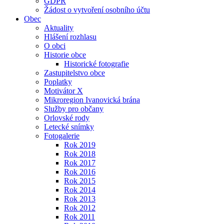
GDPR
Žádost o vytvoření osobního účtu
Obec
Aktuality
Hlášení rozhlasu
O obci
Historie obce
Historické fotografie
Zastupitelstvo obce
Poplatky
Motivátor X
Mikroregion Ivanovická brána
Služby pro občany
Orlovské rody
Letecké snímky
Fotogalerie
Rok 2019
Rok 2018
Rok 2017
Rok 2016
Rok 2015
Rok 2014
Rok 2013
Rok 2012
Rok 2011