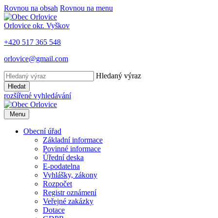
Rovnou na obsah
Rovnou na menu
Orlovice
okr. Vyškov
+420 517 365 548
orlovice@gmail.com
Hledaný výraz
Hledat
rozšířené vyhledávání
Menu
Obecní úřad
Základní informace
Povinné informace
Úřední deska
E-podatelna
Vyhlášky, zákony
Rozpočet
Registr oznámení
Veřejné zakázky
Dotace