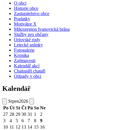
O obci
Historie obce
Zastupitelstvo obce
Poplatky
Motivátor X
Mikroregion Ivanovická brána
Služby pro občany
Orlovské rody
Letecké snímky
Fotogalerie
Kronika
Zajímavosti
Kalendář akcí
Chalupáři chataři
Odpady v obci
Kalendář
Srpen
2026
Po
Út
St
Čt
Pá
So
Ne
27
28
29
30
31
1
2
3
4
5
6
7
8
9
10
11
12
13
14
15
16