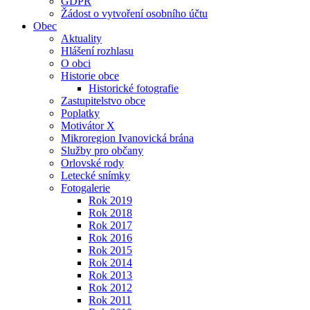
GDPR
Žádost o vytvoření osobního účtu
Obec
Aktuality
Hlášení rozhlasu
O obci
Historie obce
Historické fotografie
Zastupitelstvo obce
Poplatky
Motivátor X
Mikroregion Ivanovická brána
Služby pro občany
Orlovské rody
Letecké snímky
Fotogalerie
Rok 2019
Rok 2018
Rok 2017
Rok 2016
Rok 2015
Rok 2014
Rok 2013
Rok 2012
Rok 2011