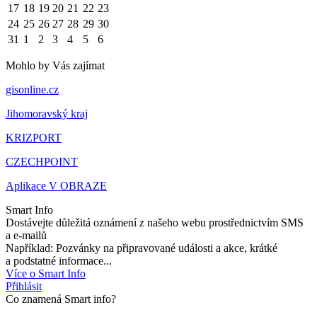
17
18
19
20
21
22
23
24
25
26
27
28
29
30
31
1
2
3
4
5
6
Mohlo by Vás zajímat
gisonline.cz
Jihomoravský kraj
KRIZPORT
CZECHPOINT
Aplikace V OBRAZE
Smart Info
Dostávejte důležitá oznámení z našeho webu prostřednictvím SMS
a e-mailů
Například: Pozvánky na připravované události a akce, krátké
a podstatné informace...
Více o Smart Info
Přihlásit
Co znamená Smart info?