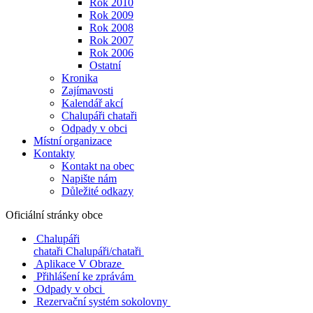
Rok 2010
Rok 2009
Rok 2008
Rok 2007
Rok 2006
Ostatní
Kronika
Zajímavosti
Kalendář akcí
Chalupáři chataři
Odpady v obci
Místní organizace
Kontakty
Kontakt na obec
Napište nám
Důležité odkazy
Oficiální stránky obce
Chalupáři
chataři
Chalupáři/chataři
Aplikace V Obraze
Přihlášení ke zprávám
Odpady v obci
Rezervační systém sokolovny