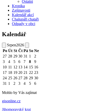
Ostatní
Kronika
Zajímavosti
Kalendář akcí
Chalupáři chataři
Odpady v obci
Kalendář
Srpen
2026
Po
Út
St
Čt
Pá
So
Ne
27
28
29
30
31
1
2
3
4
5
6
7
8
9
10
11
12
13
14
15
16
17
18
19
20
21
22
23
24
25
26
27
28
29
30
31
1
2
3
4
5
6
Mohlo by Vás zajímat
gisonline.cz
Jihomoravský kraj