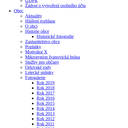
GDPR
Žádost o vytvoření osobního účtu
Obec
Aktuality
Hlášení rozhlasu
O obci
Historie obce
Historické fotografie
Zastupitelstvo obce
Poplatky
Motivátor X
Mikroregion Ivanovická brána
Služby pro občany
Orlovské rody
Letecké snímky
Fotogalerie
Rok 2019
Rok 2018
Rok 2017
Rok 2016
Rok 2015
Rok 2014
Rok 2013
Rok 2012
Rok 2011