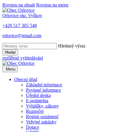
Rovnou na obsah
Rovnou na menu
Orlovice
okr. Vyškov
+420 517 365 548
orlovice@gmail.com
Hledaný výraz
Hledat
rozšířené vyhledávání
Menu
Obecní úřad
Základní informace
Povinné informace
Úřední deska
E-podatelna
Vyhlášky, zákony
Rozpočet
Registr oznámení
Veřejné zakázky
Dotace