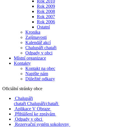
Rok 2010
Rok 2009
Rok 2008
Rok 2007
Rok 2006
Ostatní
Kronika
Zajímavosti
Kalendář akcí
Chalupáři chataři
Odpady v obci
Místní organizace
Kontakty
Kontakt na obec
Napište nám
Důležité odkazy
Oficiální stránky obce
Chalupáři
chataři
Chalupáři/chataři
Aplikace V Obraze
Přihlášení ke zprávám
Odpady v obci
Rezervační systém sokolovny