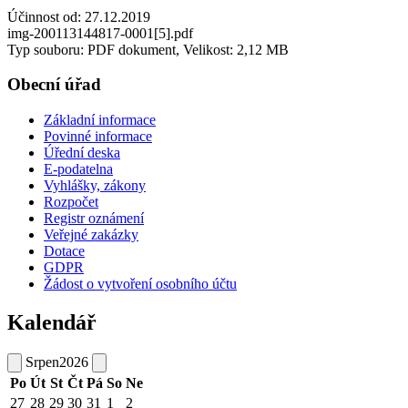
Účinnost od: 27.12.2019
img-200113144817-0001[5].pdf
Typ souboru: PDF dokument, Velikost: 2,12 MB
Obecní úřad
Základní informace
Povinné informace
Úřední deska
E-podatelna
Vyhlášky, zákony
Rozpočet
Registr oznámení
Veřejné zakázky
Dotace
GDPR
Žádost o vytvoření osobního účtu
Kalendář
Srpen
2026
Po
Út
St
Čt
Pá
So
Ne
27
28
29
30
31
1
2