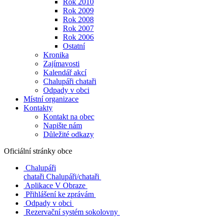
Rok 2010
Rok 2009
Rok 2008
Rok 2007
Rok 2006
Ostatní
Kronika
Zajímavosti
Kalendář akcí
Chalupáři chataři
Odpady v obci
Místní organizace
Kontakty
Kontakt na obec
Napište nám
Důležité odkazy
Oficiální stránky obce
Chalupáři
chataři
Chalupáři/chataři
Aplikace V Obraze
Přihlášení ke zprávám
Odpady v obci
Rezervační systém sokolovny