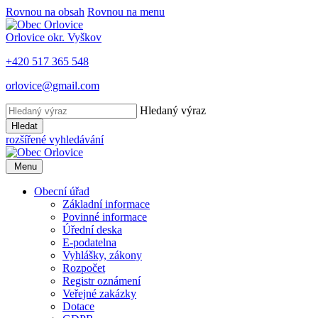
Rovnou na obsah
Rovnou na menu
Orlovice
okr. Vyškov
+420 517 365 548
orlovice@gmail.com
Hledaný výraz
Hledat
rozšířené vyhledávání
Menu
Obecní úřad
Základní informace
Povinné informace
Úřední deska
E-podatelna
Vyhlášky, zákony
Rozpočet
Registr oznámení
Veřejné zakázky
Dotace