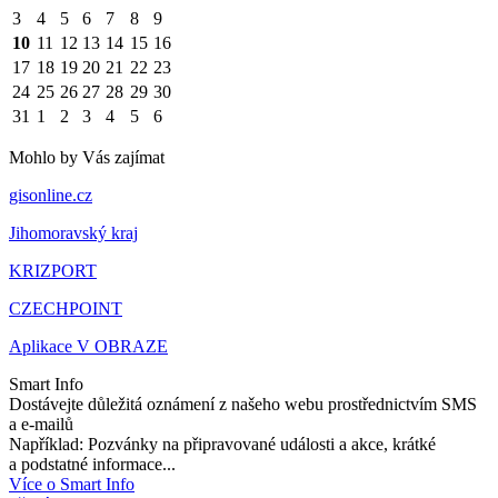
3
4
5
6
7
8
9
10
11
12
13
14
15
16
17
18
19
20
21
22
23
24
25
26
27
28
29
30
31
1
2
3
4
5
6
Mohlo by Vás zajímat
gisonline.cz
Jihomoravský kraj
KRIZPORT
CZECHPOINT
Aplikace V OBRAZE
Smart Info
Dostávejte důležitá oznámení z našeho webu prostřednictvím SMS
a e-mailů
Například: Pozvánky na připravované události a akce, krátké
a podstatné informace...
Více o Smart Info