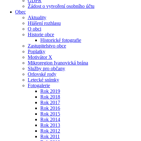
GDPR
Žádost o vytvoření osobního účtu
Obec
Aktuality
Hlášení rozhlasu
O obci
Historie obce
Historické fotografie
Zastupitelstvo obce
Poplatky
Motivátor X
Mikroregion Ivanovická brána
Služby pro občany
Orlovské rody
Letecké snímky
Fotogalerie
Rok 2019
Rok 2018
Rok 2017
Rok 2016
Rok 2015
Rok 2014
Rok 2013
Rok 2012
Rok 2011