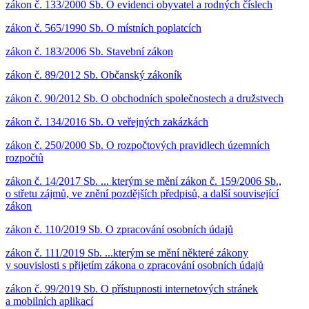
zákon č. 133/2000 Sb. O evidenci obyvatel a rodných číslech
zákon č. 565/1990 Sb. O místních poplatcích
zákon č. 183/2006 Sb. Stavební zákon
zákon č. 89/2012 Sb. Občanský zákoník
zákon č. 90/2012 Sb. O obchodních společnostech a družstvech
zákon č. 134/2016 Sb. O veřejných zakázkách
zákon č. 250/2000 Sb. O rozpočtových pravidlech územních
rozpočtů
zákon č. 14/2017 Sb. ... kterým se mění zákon č. 159/2006 Sb.,
o střetu zájmů, ve znění pozdějších předpisů, a další související
zákon
zákon č. 110/2019 Sb. O zpracování osobních údajů
zákon č. 111/2019 Sb. ...kterým se mění některé zákony
v souvislosti s přijetím zákona o zpracování osobních údajů
zákon č. 99/2019 Sb. O přístupnosti internetových stránek
a mobilních aplikací