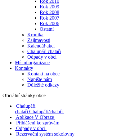
Rok 2010
Rok 2009
Rok 2008
Rok 2007
Rok 2006
Ostatní
Kronika
Zajímavosti
Kalendář akcí
Chalupáři chataři
Odpady v obci
Místní organizace
Kontakty
Kontakt na obec
Napište nám
Důležité odkazy
Oficiální stránky obce
Chalupáři
chataři
Chalupáři/chataři
Aplikace V Obraze
Přihlášení ke zprávám
Odpady v obci
Rezervační systém sokolovny