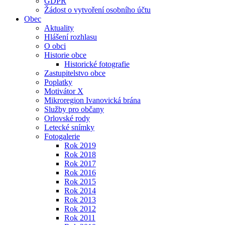
GDPR
Žádost o vytvoření osobního účtu
Obec
Aktuality
Hlášení rozhlasu
O obci
Historie obce
Historické fotografie
Zastupitelstvo obce
Poplatky
Motivátor X
Mikroregion Ivanovická brána
Služby pro občany
Orlovské rody
Letecké snímky
Fotogalerie
Rok 2019
Rok 2018
Rok 2017
Rok 2016
Rok 2015
Rok 2014
Rok 2013
Rok 2012
Rok 2011