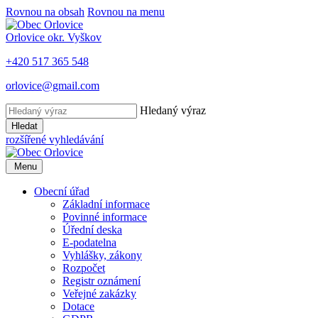
Rovnou na obsah
Rovnou na menu
Orlovice
okr. Vyškov
+420 517 365 548
orlovice@gmail.com
Hledaný výraz
Hledat
rozšířené vyhledávání
Menu
Obecní úřad
Základní informace
Povinné informace
Úřední deska
E-podatelna
Vyhlášky, zákony
Rozpočet
Registr oznámení
Veřejné zakázky
Dotace