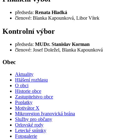
předseda:
Renata Hladká
členové: Blanka Kapounková, Libor Vítek
Kontrolní výbor
předseda:
MUDr. Stanislav Korman
členové: Josef Doležel, Blanka Kapounková
Obec
Aktuality
Hlášení rozhlasu
O obci
Historie obce
Zastupitelstvo obce
Poplatky
Motivátor X
Mikroregion Ivanovická brána
Služby pro občany
Orlovské rody
Letecké snímky
Fotogalerie