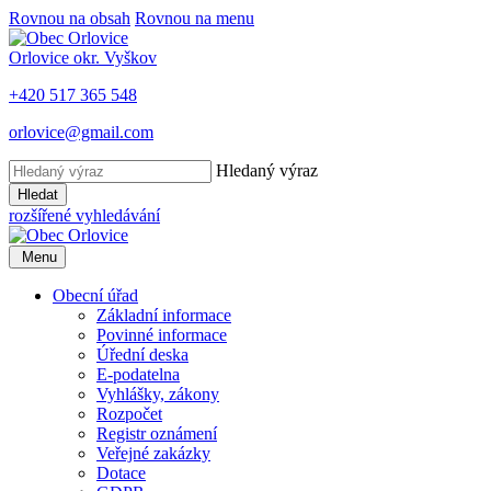
Rovnou na obsah
Rovnou na menu
Orlovice
okr. Vyškov
+420 517 365 548
orlovice@gmail.com
Hledaný výraz
Hledat
rozšířené vyhledávání
Menu
Obecní úřad
Základní informace
Povinné informace
Úřední deska
E-podatelna
Vyhlášky, zákony
Rozpočet
Registr oznámení
Veřejné zakázky
Dotace