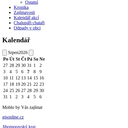
Ostatní
Kronika
Zajímavosti
Kalendář akcí
Chalupáři chataři
Odpady v obci
Kalendář
Srpen
2026
Po
Út
St
Čt
Pá
So
Ne
27
28
29
30
31
1
2
3
4
5
6
7
8
9
10
11
12
13
14
15
16
17
18
19
20
21
22
23
24
25
26
27
28
29
30
31
1
2
3
4
5
6
Mohlo by Vás zajímat
gisonline.cz
Jihomoravský kraj