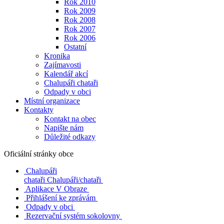
Rok 2010
Rok 2009
Rok 2008
Rok 2007
Rok 2006
Ostatní
Kronika
Zajímavosti
Kalendář akcí
Chalupáři chataři
Odpady v obci
Místní organizace
Kontakty
Kontakt na obec
Napište nám
Důležité odkazy
Oficiální stránky obce
Chalupáři
chataři
Chalupáři/chataři
Aplikace V Obraze
Přihlášení ke zprávám
Odpady v obci
Rezervační systém sokolovny