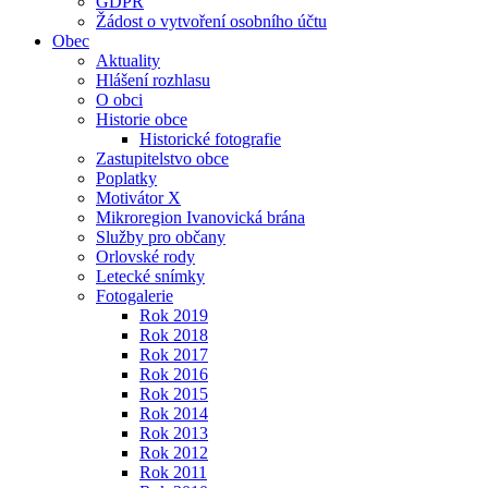
GDPR
Žádost o vytvoření osobního účtu
Obec
Aktuality
Hlášení rozhlasu
O obci
Historie obce
Historické fotografie
Zastupitelstvo obce
Poplatky
Motivátor X
Mikroregion Ivanovická brána
Služby pro občany
Orlovské rody
Letecké snímky
Fotogalerie
Rok 2019
Rok 2018
Rok 2017
Rok 2016
Rok 2015
Rok 2014
Rok 2013
Rok 2012
Rok 2011