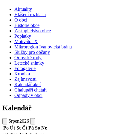
Aktuality
Hlášení rozhlasu
O obci
Historie obce
Zastupitelstvo obce
Poplatky
Motivátor X
Mikroregion Ivanovická brána
Služby pro občany
Orlovské rody
Letecké snímky
Fotogalerie
Kronika
Zajímavosti
Kalendář akcí
Chalupáři chataři
Odpady v obci
Kalendář
Srpen
2026
Po
Út
St
Čt
Pá
So
Ne