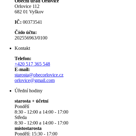
Obecní úřad Orlovice
Orlovice 112
682 01 Vyškov
IČ:
00373541
Číslo účtu:
202556963/0100
Kontakt
Telefon:
+420 517 365 548
E-mail:
starosta@obecorlovice.cz
orlovice@gmail.com
Úřední hodiny
starosta + účetní
Pondělí
8:30 - 12:00 a 14:00 - 17:00
Středa
8:30 - 12:00 a 14:00 - 17:00
místostarosta
Pondělí: 15:30 - 17:00