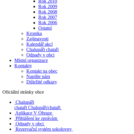
Rok 2010
Rok 2009
Rok 2008
Rok 2007
Rok 2006
Ostatní
Kronika
Zajímavosti
Kalendář akcí
Chalupáři chataři
Odpady v obci
Místní organizace
Kontakty
Kontakt na obec
Napište nám
Důležité odkazy
Oficiální stránky obce
Chalupáři
chataři
Chalupáři/chataři
Aplikace V Obraze
Přihlášení ke zprávám
Odpady v obci
Rezervační systém sokolovny