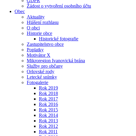
GDPR
Žádost o vytvoření osobního účtu
Obec
Aktuality
Hlášení rozhlasu
O obci
Historie obce
Historické fotografie
Zastupitelstvo obce
Poplatky
Motivátor X
Mikroregion Ivanovická brána
Služby pro občany
Orlovské rody
Letecké snímky
Fotogalerie
Rok 2019
Rok 2018
Rok 2017
Rok 2016
Rok 2015
Rok 2014
Rok 2013
Rok 2012
Rok 2011