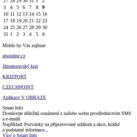
27
28
29
30
31
1
2
3
4
5
6
7
8
9
10
11
12
13
14
15
16
17
18
19
20
21
22
23
24
25
26
27
28
29
30
31
1
2
3
4
5
6
Mohlo by Vás zajímat
gisonline.cz
Jihomoravský kraj
KRIZPORT
CZECHPOINT
Aplikace V OBRAZE
Smart Info
Dostávejte důležitá oznámení z našeho webu prostřednictvím SMS
a e-mailů
Například: Pozvánky na připravované události a akce, krátké
a podstatné informace...
Více o Smart Info