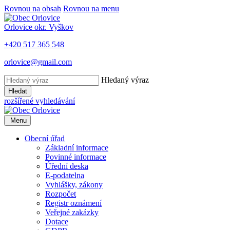
Rovnou na obsah
Rovnou na menu
Orlovice
okr. Vyškov
+420 517 365 548
orlovice@gmail.com
Hledaný výraz
Hledat
rozšířené vyhledávání
Menu
Obecní úřad
Základní informace
Povinné informace
Úřední deska
E-podatelna
Vyhlášky, zákony
Rozpočet
Registr oznámení
Veřejné zakázky
Dotace