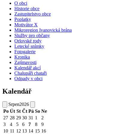
O obci
Historie obce
Zastupitelstvo obce
Poplatky
Motivátor X
Mikroregion Ivanovická brána
Služby pro občany
Orlovské rody
Letecké snímky
Fotogalerie
Kronika
Zajímavosti
Kalendář akcí
Chalupáři chataři
Odpady v obci
Kalendář
Srpen
2026
Po
Út
St
Čt
Pá
So
Ne
27
28
29
30
31
1
2
3
4
5
6
7
8
9
10
11
12
13
14
15
16