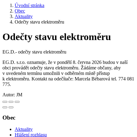
Úvodní stránka
Obec
Aktuality
Odečty stavu elektroměru
Odečty stavu elektroměru
EG.D.- odečty stavu elektroměru
EG.D. s.r.o. oznamuje, že v pondělí 8. června 2026 budou v naší
obci provádět odečty stavu elektroměru. Žádáme občany, aby
v uvedeném termínu umožnili v odběrném místě přístup
k elektroměru. Kontakt na odečítače: Marcela Bébarová tel. 774 081
775.
Autor:
JM
Obec
Aktuality
Hlášení rozhlasu