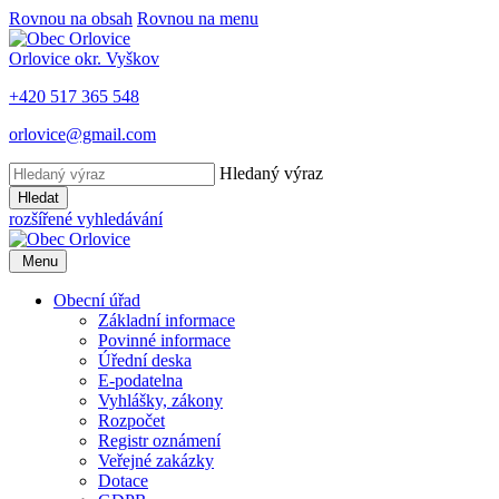
Rovnou na obsah
Rovnou na menu
Orlovice
okr. Vyškov
+420 517 365 548
orlovice@gmail.com
Hledaný výraz
Hledat
rozšířené vyhledávání
Menu
Obecní úřad
Základní informace
Povinné informace
Úřední deska
E-podatelna
Vyhlášky, zákony
Rozpočet
Registr oznámení
Veřejné zakázky
Dotace