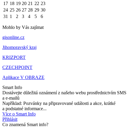
17
18
19
20
21
22
23
24
25
26
27
28
29
30
31
1
2
3
4
5
6
Mohlo by Vás zajímat
gisonline.cz
Jihomoravský kraj
KRIZPORT
CZECHPOINT
Aplikace V OBRAZE
Smart Info
Dostávejte důležitá oznámení z našeho webu prostřednictvím SMS
a e-mailů
Například: Pozvánky na připravované události a akce, krátké
a podstatné informace...
Více o Smart Info
Přihlásit
Co znamená Smart info?