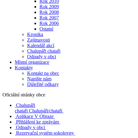
Rok 2010
Rok 2009
Rok 2008
Rok 2007
Rok 2006
Ostatní
Kronika
Zajímavosti
Kalendář akcí
Chalupáři chataři
Odpady v obci
Místní organizace
Kontakty
Kontakt na obec
Napište nám
Důležité odkazy
Oficiální stránky obce
Chalupáři
chataři
Chalupáři/chataři
Aplikace V Obraze
Přihlášení ke zprávám
Odpady v obci
Rezervační systém sokolovny