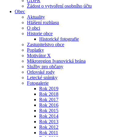
GDPR
Žádost o vytvoření osobního účtu
Obec
Aktuality
Hlášení rozhlasu
O obci
Historie obce
Historické fotografie
Zastupitelstvo obce
Poplatky
Motivátor X
Mikroregion Ivanovická brána
Služby pro občany
Orlovské rody
Letecké snímky
Fotogalerie
Rok 2019
Rok 2018
Rok 2017
Rok 2016
Rok 2015
Rok 2014
Rok 2013
Rok 2012
Rok 2011