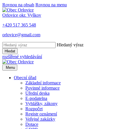
Rovnou na obsah
Rovnou na menu
Orlovice
okr. Vyškov
+420 517 365 548
orlovice@gmail.com
Hledaný výraz
Hledat
rozšířené vyhledávání
Menu
Obecní úřad
Základní informace
Povinné informace
Úřední deska
E-podatelna
Vyhlášky, zákony
Rozpočet
Registr oznámení
Veřejné zakázky
Dotace