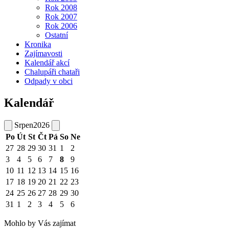
Rok 2008
Rok 2007
Rok 2006
Ostatní
Kronika
Zajímavosti
Kalendář akcí
Chalupáři chataři
Odpady v obci
Kalendář
Srpen
2026
Po
Út
St
Čt
Pá
So
Ne
27
28
29
30
31
1
2
3
4
5
6
7
8
9
10
11
12
13
14
15
16
17
18
19
20
21
22
23
24
25
26
27
28
29
30
31
1
2
3
4
5
6
Mohlo by Vás zajímat