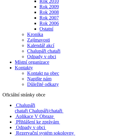
Rok 2010
Rok 2009
Rok 2008
Rok 2007
Rok 2006
Ostatní
Kronika
Zajímavosti
Kalendář akcí
Chalupáři chataři
Odpady v obci
Místní organizace
Kontakty
Kontakt na obec
Napište nám
Důležité odkazy
Oficiální stránky obce
Chalupáři
chataři
Chalupáři/chataři
Aplikace V Obraze
Přihlášení ke zprávám
Odpady v obci
Rezervační systém sokolovny