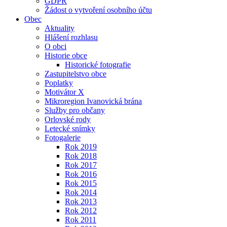
GDPR
Žádost o vytvoření osobního účtu
Obec
Aktuality
Hlášení rozhlasu
O obci
Historie obce
Historické fotografie
Zastupitelstvo obce
Poplatky
Motivátor X
Mikroregion Ivanovická brána
Služby pro občany
Orlovské rody
Letecké snímky
Fotogalerie
Rok 2019
Rok 2018
Rok 2017
Rok 2016
Rok 2015
Rok 2014
Rok 2013
Rok 2012
Rok 2011