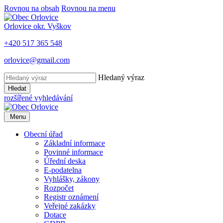
Rovnou na obsah
Rovnou na menu
Orlovice
okr. Vyškov
+420 517 365 548
orlovice@gmail.com
Hledaný výraz
Hledat
rozšířené vyhledávání
Menu
Obecní úřad
Základní informace
Povinné informace
Úřední deska
E-podatelna
Vyhlášky, zákony
Rozpočet
Registr oznámení
Veřejné zakázky
Dotace