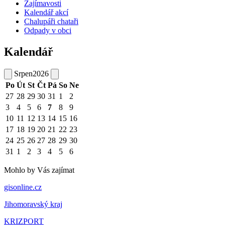
Zajímavosti
Kalendář akcí
Chalupáři chataři
Odpady v obci
Kalendář
Srpen
2026
Po
Út
St
Čt
Pá
So
Ne
27
28
29
30
31
1
2
3
4
5
6
7
8
9
10
11
12
13
14
15
16
17
18
19
20
21
22
23
24
25
26
27
28
29
30
31
1
2
3
4
5
6
Mohlo by Vás zajímat
gisonline.cz
Jihomoravský kraj
KRIZPORT