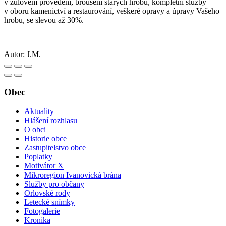
v žulovém provedení, broušení starých hrobů, kompletní služby
v oboru kamenictví a restaurování, veškeré opravy a úpravy Vašeho
hrobu, se slevou až 30%.
Autor:
J.M.
Obec
Aktuality
Hlášení rozhlasu
O obci
Historie obce
Zastupitelstvo obce
Poplatky
Motivátor X
Mikroregion Ivanovická brána
Služby pro občany
Orlovské rody
Letecké snímky
Fotogalerie
Kronika