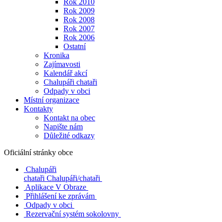
Rok 2010
Rok 2009
Rok 2008
Rok 2007
Rok 2006
Ostatní
Kronika
Zajímavosti
Kalendář akcí
Chalupáři chataři
Odpady v obci
Místní organizace
Kontakty
Kontakt na obec
Napište nám
Důležité odkazy
Oficiální stránky obce
Chalupáři
chataři
Chalupáři/chataři
Aplikace V Obraze
Přihlášení ke zprávám
Odpady v obci
Rezervační systém sokolovny