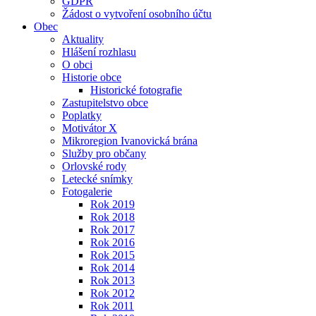
GDPR
Žádost o vytvoření osobního účtu
Obec
Aktuality
Hlášení rozhlasu
O obci
Historie obce
Historické fotografie
Zastupitelstvo obce
Poplatky
Motivátor X
Mikroregion Ivanovická brána
Služby pro občany
Orlovské rody
Letecké snímky
Fotogalerie
Rok 2019
Rok 2018
Rok 2017
Rok 2016
Rok 2015
Rok 2014
Rok 2013
Rok 2012
Rok 2011