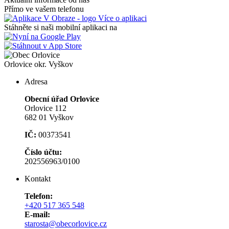
Přímo ve vašem telefonu
Více o aplikaci
Stáhněte si naši mobilní aplikaci na
Orlovice
okr. Vyškov
Adresa
Obecní úřad Orlovice
Orlovice 112
682 01 Vyškov
IČ:
00373541
Číslo účtu:
202556963/0100
Kontakt
Telefon:
+420 517 365 548
E-mail:
starosta@obecorlovice.cz