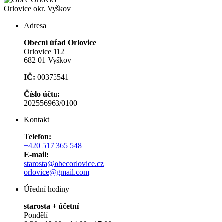
Orlovice
okr. Vyškov
Adresa
Obecní úřad Orlovice
Orlovice 112
682 01 Vyškov
IČ:
00373541
Číslo účtu:
202556963/0100
Kontakt
Telefon:
+420 517 365 548
E-mail:
starosta@obecorlovice.cz
orlovice@gmail.com
Úřední hodiny
starosta + účetní
Pondělí