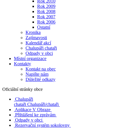
Rok 2010
Rok 2009
Rok 2008
Rok 2007
Rok 2006
Ostatní
Kronika
Zajímavosti
Kalendář akcí
Chalupáři chataři
Odpady v obci
Místní organizace
Kontakty
Kontakt na obec
Napište nám
Důležité odkazy
Oficiální stránky obce
Chalupáři
chataři
Chalupáři/chataři
Aplikace V Obraze
Přihlášení ke zprávám
Odpady v obci
Rezervační systém sokolovny