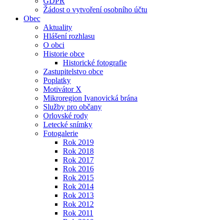
GDPR
Žádost o vytvoření osobního účtu
Obec
Aktuality
Hlášení rozhlasu
O obci
Historie obce
Historické fotografie
Zastupitelstvo obce
Poplatky
Motivátor X
Mikroregion Ivanovická brána
Služby pro občany
Orlovské rody
Letecké snímky
Fotogalerie
Rok 2019
Rok 2018
Rok 2017
Rok 2016
Rok 2015
Rok 2014
Rok 2013
Rok 2012
Rok 2011