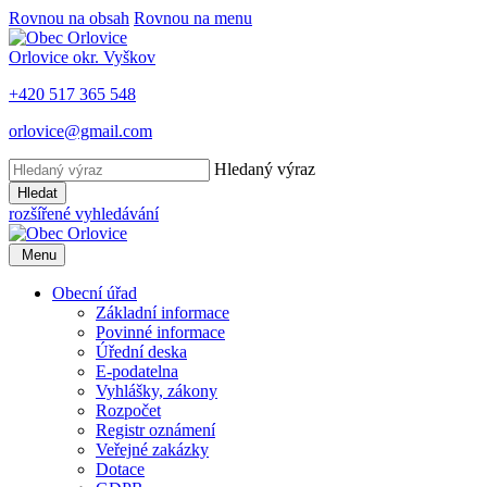
Rovnou na obsah
Rovnou na menu
Orlovice
okr. Vyškov
+420 517 365 548
orlovice@gmail.com
Hledaný výraz
Hledat
rozšířené vyhledávání
Menu
Obecní úřad
Základní informace
Povinné informace
Úřední deska
E-podatelna
Vyhlášky, zákony
Rozpočet
Registr oznámení
Veřejné zakázky
Dotace