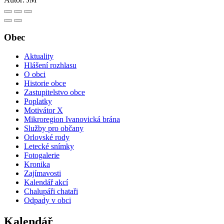
Obec
Aktuality
Hlášení rozhlasu
O obci
Historie obce
Zastupitelstvo obce
Poplatky
Motivátor X
Mikroregion Ivanovická brána
Služby pro občany
Orlovské rody
Letecké snímky
Fotogalerie
Kronika
Zajímavosti
Kalendář akcí
Chalupáři chataři
Odpady v obci
Kalendář