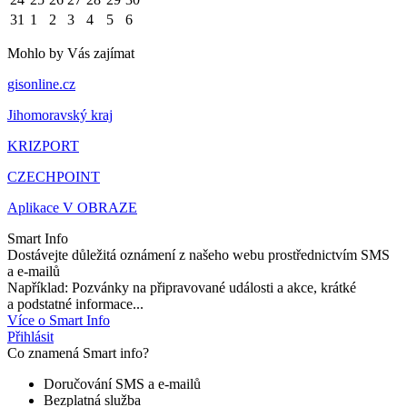
31
1
2
3
4
5
6
Mohlo by Vás zajímat
gisonline.cz
Jihomoravský kraj
KRIZPORT
CZECHPOINT
Aplikace V OBRAZE
Smart Info
Dostávejte důležitá oznámení z našeho webu prostřednictvím SMS
a e-mailů
Například: Pozvánky na připravované události a akce, krátké
a podstatné informace...
Více o Smart Info
Přihlásit
Co znamená Smart info?
Doručování SMS a e-mailů
Bezplatná služba