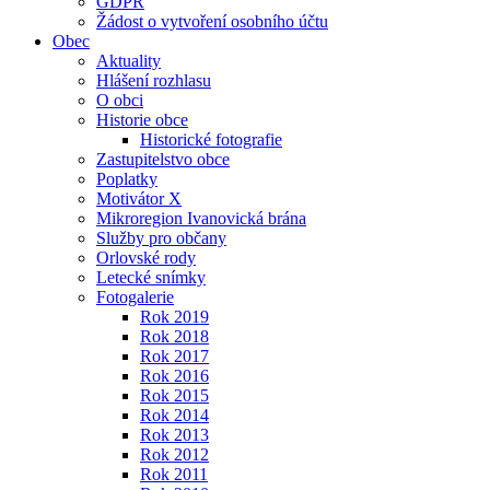
GDPR
Žádost o vytvoření osobního účtu
Obec
Aktuality
Hlášení rozhlasu
O obci
Historie obce
Historické fotografie
Zastupitelstvo obce
Poplatky
Motivátor X
Mikroregion Ivanovická brána
Služby pro občany
Orlovské rody
Letecké snímky
Fotogalerie
Rok 2019
Rok 2018
Rok 2017
Rok 2016
Rok 2015
Rok 2014
Rok 2013
Rok 2012
Rok 2011