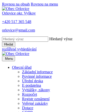
Rovnou na obsah
Rovnou na menu
Orlovice
okr. Vyškov
+420 517 365 548
orlovice@gmail.com
Hledaný výraz
Hledat
rozšířené vyhledávání
Menu
Obecní úřad
Základní informace
Povinné informace
Úřední deska
E-podatelna
Vyhlášky, zákony
Rozpočet
Registr oznámení
Veřejné zakázky
Dotace