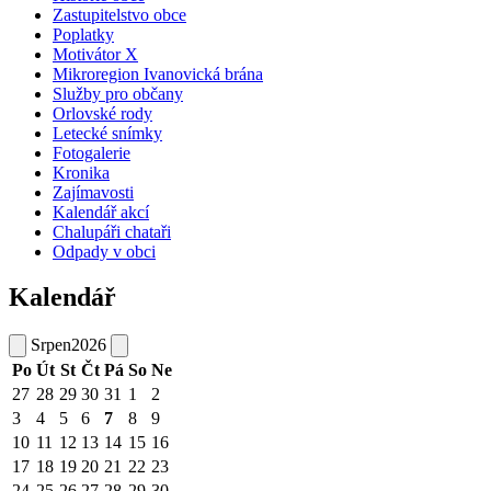
Zastupitelstvo obce
Poplatky
Motivátor X
Mikroregion Ivanovická brána
Služby pro občany
Orlovské rody
Letecké snímky
Fotogalerie
Kronika
Zajímavosti
Kalendář akcí
Chalupáři chataři
Odpady v obci
Kalendář
Srpen
2026
Po
Út
St
Čt
Pá
So
Ne
27
28
29
30
31
1
2
3
4
5
6
7
8
9
10
11
12
13
14
15
16
17
18
19
20
21
22
23
24
25
26
27
28
29
30