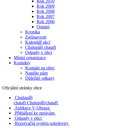
Rok 2010
Rok 2009
Rok 2008
Rok 2007
Rok 2006
Ostatní
Kronika
Zajímavosti
Kalendář akcí
Chalupáři chataři
Odpady v obci
Místní organizace
Kontakty
Kontakt na obec
Napište nám
Důležité odkazy
Oficiální stránky obce
Chalupáři
chataři
Chalupáři/chataři
Aplikace V Obraze
Přihlášení ke zprávám
Odpady v obci
Rezervační systém sokolovny